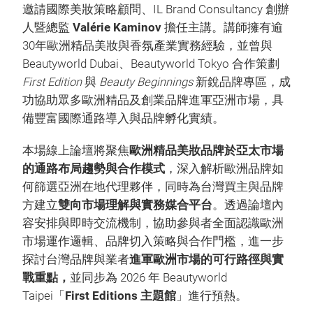
邀請國際美妝策略顧問、IL Brand Consultancy 創辦
人暨總監
Valérie Kaminov
擔任主講。講師擁有逾
30年歐洲精品美妝與香氛產業實務經驗，並曾與
Beautyworld Dubai、Beautyworld Tokyo 合作策劃
First Edition
與
Beauty Beginnings
新銳品牌專區，成
功協助眾多歐洲精品及創業品牌進軍亞洲市場，具
備豐富國際通路導入與品牌孵化實績。
本場線上論壇將聚焦
歐洲精品美妝品牌於亞太市場
的通路布局趨勢與合作模式
，深入解析歐洲品牌如
何篩選亞洲在地代理夥伴，同時為台灣買主與品牌
方建立
雙向市場理解與實務媒合平台
。透過論壇內
容安排與即時交流機制，協助參與者全面認識歐洲
市場運作邏輯、品牌切入策略與合作門檻，進一步
探討台灣品牌與業者
進軍歐洲市場的可行路徑與實
戰重點，
並同步為 2026 年 Beautyworld
Taipei「
First Editions 主題館
」進行預熱。