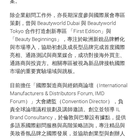
案。
除企業顧問工作外，亦長期深度參與國際展會專區
策劃，曾與 Beautyworld Dubai 與 Beautyworld
Tokyo 合作打造創新專區 「First Edition」與
「Beauty Beginnings」，專注於歐洲新銳品牌孵化
與市場導入，協助初創及成長型品牌完成首度國際
亮相、通路測試與商業媒合，成功對接海外買主、
通路商與投資方。相關專區被視為新品牌接軌國際
市場的重要實驗場域與跳板。
目前擔任「國際製造商與經銷商論壇（International
Manufacturers & Distributors Forum, IMD
Forum）」大會總監（Convention Director），負
責全球論壇議程規劃及講師邀請。創立並領導 IL
Brand Consultancy，於倫敦與巴黎設有據點，提供
多語系國際顧問服務與高階策略諮詢，專注精品與
美妝香氛品牌之國際發展，並協助創業型與創辦人